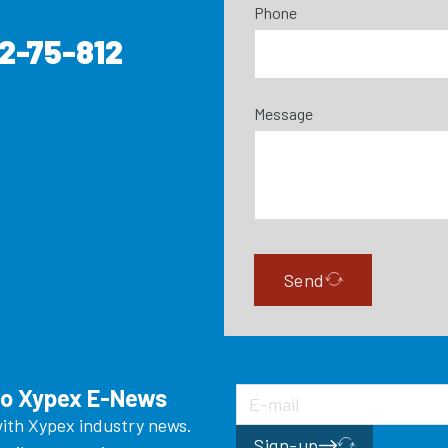
Phone
2-75-812
Message
Send
to Xypex E-News
ith Xypex industry news.
Sign-up