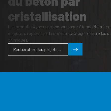
du béton par
cristallisation
Les produits Xypex sont conçus pour étanchéifier les 
en béton, réparer les fissures et protéger contre les
chimiques.