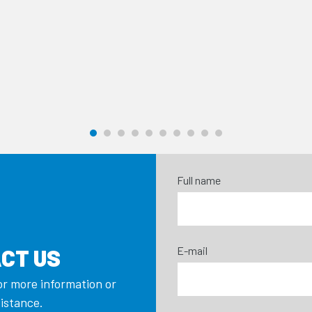
Full name
E-mail
CT US
or more information or
sistance.